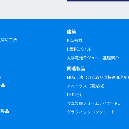
チ
建築
土留め工法
PCa部材
H型PCパイル
太陽電池モジュール基礎架台
ト
関連製品
品
MOS工法（カビ取り用特殊洗浄剤
製品
アベイラス（畜光材）
LED照明
写真製版フォームライナーPC
用製品
グラフィックコンクリート