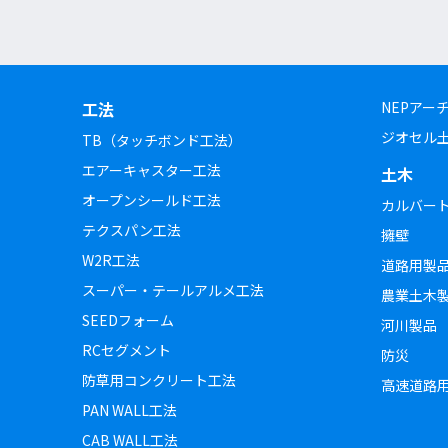
工法
NEPアー
ジオセル
TB（タッチボンド工法）
エアーキャスター工法
土木
オープンシールド工法
カルバー
テクスパン工法
擁壁
W2R工法
道路用製
スーパー・テールアルメ工法
農業土木
SEEDフォーム
河川製品
RCセグメント
防災
防草用コンクリート工法
高速道路
PAN WALL工法
CAB WALL工法