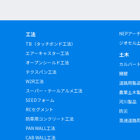
工法
NEPアー
ジオセル
TB（タッチボンド工法）
エアーキャスター工法
土木
オープンシールド工法
カルバー
テクスパン工法
擁壁
W2R工法
道路用製
スーパー・テールアルメ工法
農業土木
SEEDフォーム
河川製品
RCセグメント
防災
防草用コンクリート工法
高速道路
PAN WALL工法
CAB WALL工法