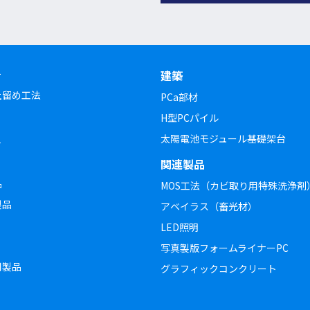
チ
建築
土留め工法
PCa部材
H型PCパイル
太陽電池モジュール基礎架台
ト
関連製品
品
MOS工法（カビ取り用特殊洗浄剤
製品
アベイラス（畜光材）
LED照明
写真製版フォームライナーPC
用製品
グラフィックコンクリート