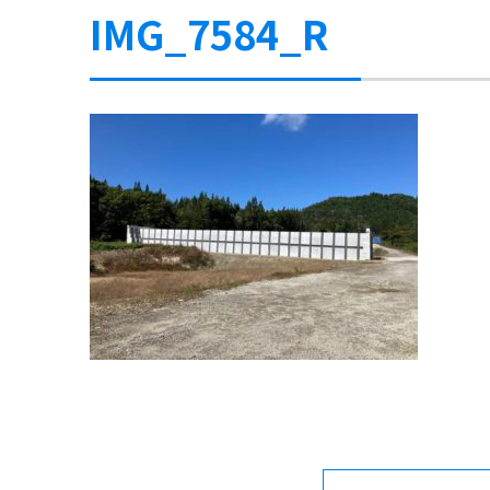
IMG_7584_R