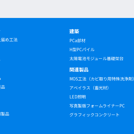
チ
建築
土留め工法
PCa部材
H型PCパイル
太陽電池モジュール基礎架台
ト
関連製品
品
MOS工法（カビ取り用特殊洗浄剤
製品
アベイラス（畜光材）
LED照明
写真製版フォームライナーPC
用製品
グラフィックコンクリート