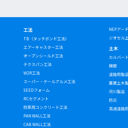
工法
NEPアー
ジオセル
TB（タッチボンド工法）
エアーキャスター工法
土木
オープンシールド工法
カルバー
テクスパン工法
擁壁
W2R工法
道路用製
スーパー・テールアルメ工法
農業土木
SEEDフォーム
河川製品
RCセグメント
防災
防草用コンクリート工法
高速道路
PAN WALL工法
CAB WALL工法