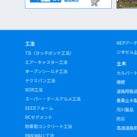
工法
NEPアー
ジオセル
TB（タッチボンド工法）
エアーキャスター工法
土木
オープンシールド工法
カルバー
テクスパン工法
擁壁
W2R工法
道路用製
スーパー・テールアルメ工法
農業土木
SEEDフォーム
河川製品
RCセグメント
防災
防草用コンクリート工法
高速道路
PAN WALL工法